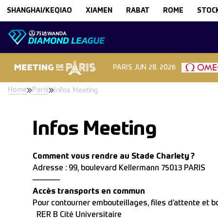
Skip to content
SHANGHAI/KEQIAO
XIAMEN
RABAT
ROME
STOC
PARIS
JUN 28. 2026
Home
Paris
Infos Meeting
Infos Meeting
Comment vous rendre au Stade Charlety ?
Adresse : 99, boulevard Kellermann 75013 PARIS
———–
Accès transports en commun
Pour contourner embouteillages, files d’attente et 
RER B Cité Universitaire