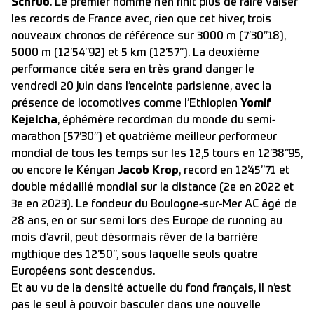
Schrub
. Le premier nommé n’en finit plus de faire valser
les records de France avec, rien que cet hiver, trois
nouveaux chronos de référence sur 3000 m (7’30’’18),
5000 m (12’54’’92) et 5 km (12’57’’). La deuxième
performance citée sera en très grand danger le
vendredi 20 juin dans l’enceinte parisienne, avec la
présence de locomotives comme l’Ethiopien
Yomif
Kejelcha
, éphémère recordman du monde du semi-
marathon (57’30’’) et quatrième meilleur performeur
mondial de tous les temps sur les 12,5 tours en 12’38’’95,
ou encore le Kényan
Jacob Krop
, record en 12’45’’71 et
double médaillé mondial sur la distance (2e en 2022 et
3e en 2023). Le fondeur du Boulogne-sur-Mer AC âgé de
28 ans, en or sur semi lors des Europe de running au
mois d’avril, peut désormais rêver de la barrière
mythique des 12’50’’, sous laquelle seuls quatre
Européens sont descendus.
Et au vu de la densité actuelle du fond français, il n’est
pas le seul à pouvoir basculer dans une nouvelle