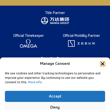
Title Partner
Official Timekeeper
Official Mobility Partner
Founding Partner
Manage Consent
We use cookies and other tracking technologies to personalize and
improve your experience. By continuing to use our website you
consent to this.
More info
.
Français
Diamond League Rules
Data Privacy
Accept
Contact Us
Follow Our Channels:
Deny